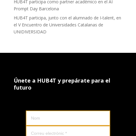
HUB4T participa como partner académico en el AI
Prompt Day Barcelona
HUB4T participa, junto con el alumnado de I-talent, en
el V Encuentro de Universidades Catalanas de
UNIDIVERSIDAD
Únete a HUB4T y prepárate para el
futuro
Uneix-te al HUB4T i prepara't ara pel futur