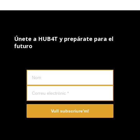
Únete a HUB4T y prepárate para el
futuro
Uneix-te al HUB4T i prepara't ara pel futur
Vull subscriure'm!