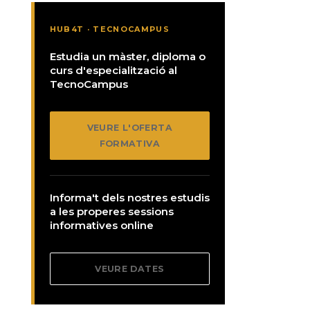
HUB4T · TECNOCAMPUS
Estudia un màster, diploma o
curs d'especialització al
TecnoCampus
VEURE L'OFERTA
FORMATIVA
Informa't dels nostres estudis
a les properes sessions
informatives online
VEURE DATES