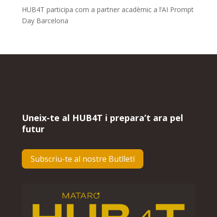
HUB4T participa com a partner acadèmic a l’AI Prompt
Day Barcelona
Uneix-te al HUB4T i prepara’t ara pel
futur
Subscriu-te al nostre Butlletí